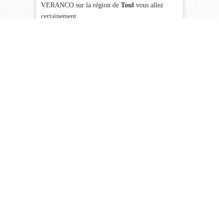
VERANCO sur la région de
Toul
vous allez
certainement
Le leader en France sur le
marché de la véranda et de
la pergola en aluminium de
haute qualité
Trouver grâce à VERANCO proche de
TOUL
,
la pergola ou la véranda selon vos souhaits qui
fera votre bonheur toute l’année. VERANCO est
leader en Europe sur le marché de la véranda et
de la pergola en aluminium de haute qualité et ce
depuis 1983. C’est dans notre propre atelier de
fabrication en Belgique que nous fabriquons
votre pergola ou véranda entièrement
personnalisée et adaptée à votre goût. La maîtrise
d’œuvre que nous garantissons prouve notre
savoir et notre expérience pour concrétiser votre