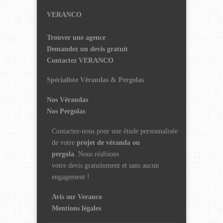
VERANCO
Trouver une agence
Demandez un devis gratuit
Contactez VERANCO
Spécialiste Vérandas & Pergolas
Nos Vérandas
Nos Pergolas
Contactez-nous pour une étude personnalisée
de votre
projet de véranda ou
pergola
. Nous réalisons
votre devis gratuitement et sans aucun
engagement !
Avis sur Veranco
Mentions légales